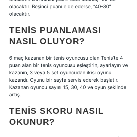
olacaktır. Beşinci puanı elde ederse, “40-30”
olacaktır.
TENIS PUANLAMASI
NASIL OLUYOR?
6 maç kazanan bir tenis oyuncusu olan Tenis’te 4
puan alan bir tenis oyuncusu eşleştirin, ayarlayın ve
kazanın, 3 veya 5 set oyuncudan ikisi oyunu
kazandı. Oyunu bir sayfa servis ederek başlatır.
Kazanan oyuncu sayısı 15, 30, 40 ve oyun şeklinde
artış.
TENIS SKORU NASIL
OKUNUR?