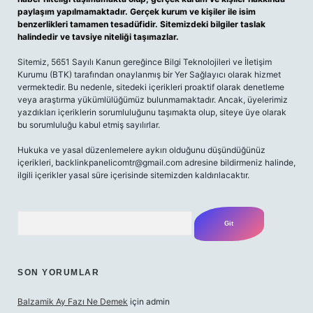
paylaşım yapılmamaktadır. Gerçek kurum ve kişiler ile isim
benzerlikleri tamamen tesadüfidir. Sitemizdeki bilgiler taslak
halindedir ve tavsiye niteliği taşımazlar.
Sitemiz, 5651 Sayılı Kanun gereğince Bilgi Teknolojileri ve İletişim
Kurumu (BTK) tarafından onaylanmış bir Yer Sağlayıcı olarak hizmet
vermektedir. Bu nedenle, sitedeki içerikleri proaktif olarak denetleme
veya araştırma yükümlülüğümüz bulunmamaktadır. Ancak, üyelerimiz
yazdıkları içeriklerin sorumluluğunu taşımakta olup, siteye üye olarak
bu sorumluluğu kabul etmiş sayılırlar.
Hukuka ve yasal düzenlemelere aykırı olduğunu düşündüğünüz
içerikleri,
backlinkpanelicomtr@gmail.com
adresine bildirmeniz halinde,
ilgili içerikler yasal süre içerisinde sitemizden kaldırılacaktır.
Arama
SON YORUMLAR
Balzamik Ay Fazı Ne Demek
için
admin