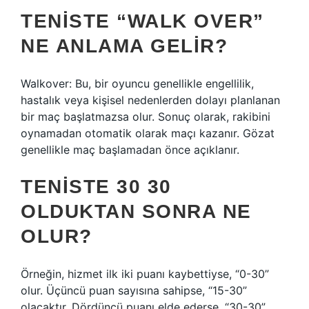
TENISTE “WALK OVER”
NE ANLAMA GELIR?
Walkover: Bu, bir oyuncu genellikle engellilik,
hastalık veya kişisel nedenlerden dolayı planlanan
bir maç başlatmazsa olur. Sonuç olarak, rakibini
oynamadan otomatik olarak maçı kazanır. Gözat
genellikle maç başlamadan önce açıklanır.
TENISTE 30 30
OLDUKTAN SONRA NE
OLUR?
Örneğin, hizmet ilk iki puanı kaybettiyse, “0-30”
olur. Üçüncü puan sayısına sahipse, “15-30”
olacaktır. Dördüncü puanı elde ederse, “30-30”