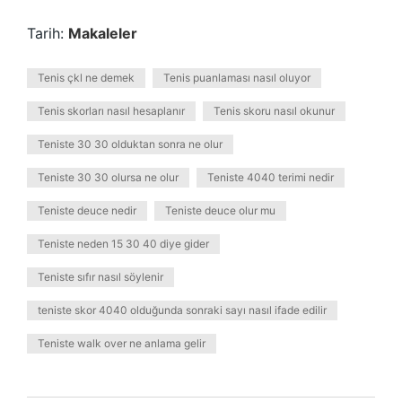
Tarih:
Makaleler
Tenis çkl ne demek
Tenis puanlaması nasıl oluyor
Tenis skorları nasıl hesaplanır
Tenis skoru nasıl okunur
Teniste 30 30 olduktan sonra ne olur
Teniste 30 30 olursa ne olur
Teniste 4040 terimi nedir
Teniste deuce nedir
Teniste deuce olur mu
Teniste neden 15 30 40 diye gider
Teniste sıfır nasıl söylenir
teniste skor 4040 olduğunda sonraki sayı nasıl ifade edilir
Teniste walk over ne anlama gelir