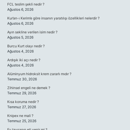
FCL teslim şekli nedir ?
Ağustos 6, 2026
Kur’an-ı Kerim’e göre insanın yaratılışı özellikleri nelerdir ?
Ağustos 6, 2026
Ayın sekline verilen isim nedir ?
Ağustos 5, 2026
Burcu Kurt olayı nedir ?
Ağustos 4, 2026
Ardışık iki açı nedir ?
Ağustos 4, 2026
Alüminyum hidroksit krem zararlı mıdır ?
Temmuz 30, 2026
Zihinsel engeli ne demek ?
Temmuz 29, 2026
Kısa koruma nedir ?
Temmuz 27, 2026
Knipex ne mali ?
Temmuz 25, 2026
Ev tavşanın eti yenir mi ?