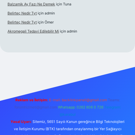
Balzamik Ay Fazı Ne Demek
için
Tuna
Belirteç Nedir Tyt
için
admin
Belirteç Nedir Tyt
için
Ömer
Akromegali Tedavi Edilebilir Mi
için
admin
texper
Reklam ve İletişim:
E-mail:
backlinkpaneli@gmail.com
Teams:
forumhizmeti@gmail.com
Whatsapp: 0262 606 0 726
Telegram:
@karabul
Yasal Uyarı:
Sitemiz, 5651 Sayılı Kanun gereğince Bilgi Teknolojileri
ve İletişim Kurumu (BTK) tarafından onaylanmış bir Yer Sağlayıcı