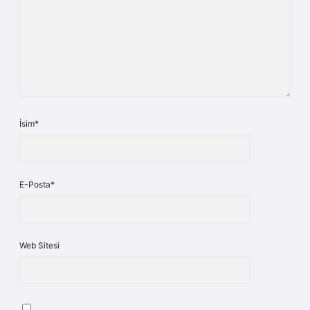
İsim*
E-Posta*
Web Sitesi