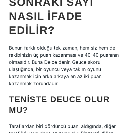
SONRAKI SAYI
NASIL IFADE
EDILIR?
Bunun farklı olduğu tek zaman, hem siz hem de
rakibinizin üç puan kazanması ve 40-40 puanının
olmasıdır. Buna Deice denir. Geuce skoru
ulaştığında, bir oyuncu veya takım oyunu
kazanmak için arka arkaya en az iki puan
kazanmak zorundadır.
TENISTE DEUCE OLUR
MU?
Taraflardan biri dördüncü puanı aldığında, diğer