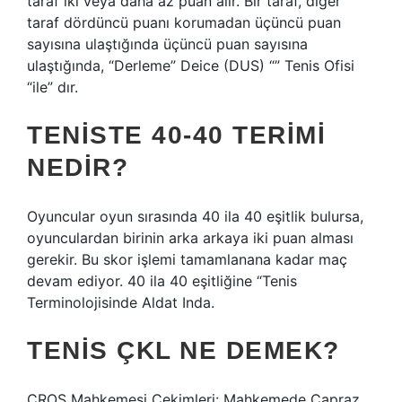
taraf iki veya daha az puan alır. Bir taraf, diğer
taraf dördüncü puanı korumadan üçüncü puan
sayısına ulaştığında üçüncü puan sayısına
ulaştığında, “Derleme” Deice (DUS) “” Tenis Ofisi
“ile” dır.
TENISTE 40-40 TERIMI
NEDIR?
Oyuncular oyun sırasında 40 ila 40 eşitlik bulursa,
oyunculardan birinin arka arkaya iki puan alması
gerekir. Bu skor işlemi tamamlanana kadar maç
devam ediyor. 40 ila 40 eşitliğine “Tenis
Terminolojisinde Aldat Inda.
TENIS ÇKL NE DEMEK?
CROS Mahkemesi Çekimleri: Mahkemede Çapraz