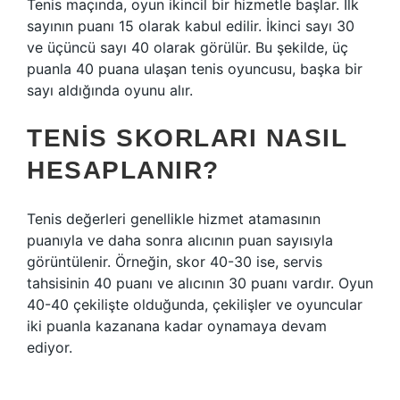
Tenis maçında, oyun ikincil bir hizmetle başlar. İlk
sayının puanı 15 olarak kabul edilir. İkinci sayı 30
ve üçüncü sayı 40 olarak görülür. Bu şekilde, üç
puanla 40 puana ulaşan tenis oyuncusu, başka bir
sayı aldığında oyunu alır.
TENIS SKORLARI NASIL
HESAPLANIR?
Tenis değerleri genellikle hizmet atamasının
puanıyla ve daha sonra alıcının puan sayısıyla
görüntülenir. Örneğin, skor 40-30 ise, servis
tahsisinin 40 puanı ve alıcının 30 puanı vardır. Oyun
40-40 çekilişte olduğunda, çekilişler ve oyuncular
iki puanla kazanana kadar oynamaya devam
ediyor.