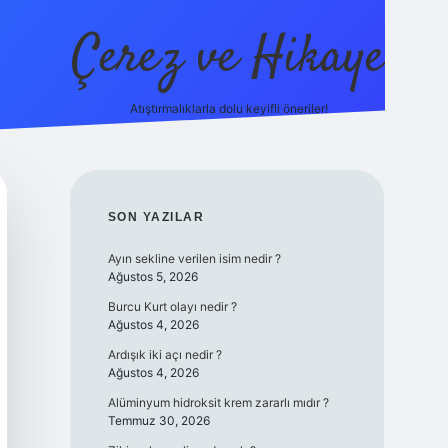
Çerez ve Hikaye
Atıştırmalıklarla dolu keyifli öneriler!
betexper
SIDEBAR
SON YAZILAR
Ayın sekline verilen isim nedir ?
Ağustos 5, 2026
Burcu Kurt olayı nedir ?
Ağustos 4, 2026
Ardışık iki açı nedir ?
Ağustos 4, 2026
Alüminyum hidroksit krem zararlı mıdır ?
Temmuz 30, 2026