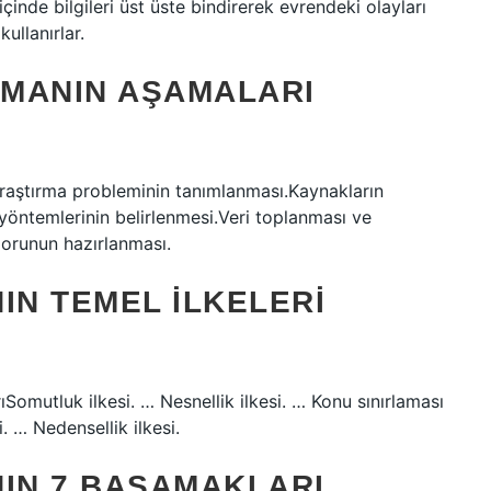
çinde bilgileri üst üste bindirerek evrendeki olayları
ullanırlar.
RMANIN AŞAMALARI
ıAraştırma probleminin tanımlanması.Kaynakların
öntemlerinin belirlenmesi.Veri toplanması ve
porunun hazırlanması.
IN TEMEL ILKELERI
rıSomutluk ilkesi. … Nesnellik ilkesi. … Konu sınırlaması
i. … Nedensellik ilkesi.
NIN 7 BASAMAKLARI