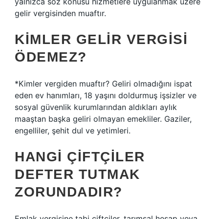
yalnızca söz konusu hizmetlere uygulanmak üzere
gelir vergisinden muaftır.
KIMLER GELIR VERGISI
ÖDEMEZ?
*Kimler vergiden muaftır? Geliri olmadığını ispat
eden ev hanımları, 18 yaşını doldurmuş işsizler ve
sosyal güvenlik kurumlarından aldıkları aylık
maaştan başka geliri olmayan emekliler. Gaziler,
engelliler, şehit dul ve yetimleri.
HANGI ÇIFTÇILER
DEFTER TUTMAK
ZORUNDADIR?
Emlak vergisine tabi çiftçiler, tarımsal hesap veya