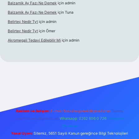
Balzamik Ay Fazı Ne Demek
için
admin
Balzamik Ay Fazı Ne Demek
için
Tuna
Belirteç Nedir Tyt
için
admin
Belirteç Nedir Tyt
için
Ömer
Akromegali Tedavi Edilebilir Mi
için
admin
exper
Reklam ve İletişim:
E-mail:
backlinkpaneli@gmail.com
Teams:
forumhizmeti@gmail.com
Whatsapp: 0262 606 0 726
Telegram:
@karabul
Yasal Uyarı:
Sitemiz, 5651 Sayılı Kanun gereğince Bilgi Teknolojileri