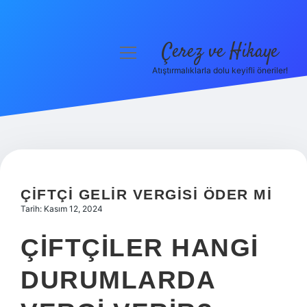
Çerez ve Hikaye
menüyü
aç
Atıştırmalıklarla dolu keyifli öneriler!
Anasayfa
Gizlilik Politikası
Yasal Uyarı
Hakkımızda
ÇIFTÇI GELIR VERGISI ÖDER MI
Tarih: Kasım 12, 2024
ÇIFTÇILER HANGI
DURUMLARDA