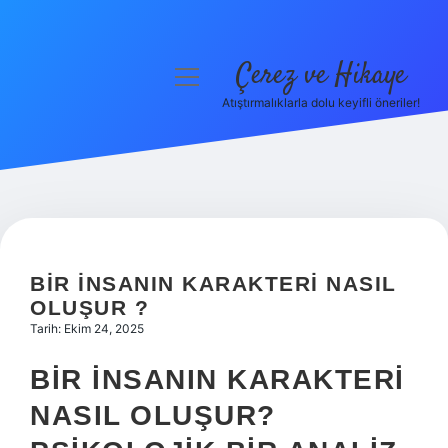
Çerez ve Hikaye
menüyü
aç
Atıştırmalıklarla dolu keyifli öneriler!
Anasayfa
Gizlilik Politikası
Yasal Uyarı
Hakkımızda
BIR INSANIN KARAKTERI NASIL
OLUŞUR ?
Tarih: Ekim 24, 2025
BIR İNSANIN KARAKTERI
NASIL OLUŞUR?