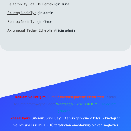
Balzamik Ay Fazı Ne Demek
için
Tuna
Belirteç Nedir Tyt
için
admin
Belirteç Nedir Tyt
için
Ömer
Akromegali Tedavi Edilebilir Mi
için
admin
betexper
Reklam ve İletişim:
E-mail:
backlinkpaneli@gmail.com
Teams:
forumhizmeti@gmail.com
Whatsapp: 0262 606 0 726
Telegram:
@karabul
Yasal Uyarı:
Sitemiz, 5651 Sayılı Kanun gereğince Bilgi Teknolojileri
ve İletişim Kurumu (BTK) tarafından onaylanmış bir Yer Sağlayıcı