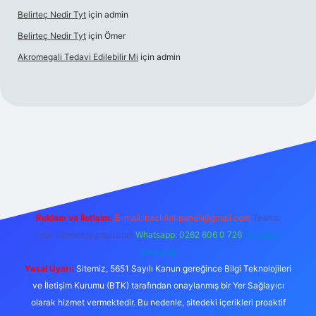
Belirteç Nedir Tyt
için
admin
Belirteç Nedir Tyt
için
Ömer
Akromegali Tedavi Edilebilir Mi
için
admin
exper
Reklam ve İletişim:
E-mail:
backlinkpaneli@gmail.com
Teams:
forumhizmeti@gmail.com
Whatsapp: 0262 606 0 726
Telegram:
@karabul
Yasal Uyarı:
Sitemiz, 5651 Sayılı Kanun gereğince Bilgi Teknolojileri
ve İletişim Kurumu (BTK) tarafından onaylanmış bir Yer Sağlayıcı
olarak hizmet vermektedir. Bu nedenle, sitedeki içerikleri proaktif