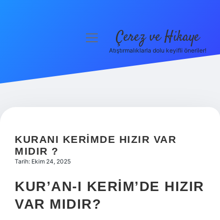
Çerez ve Hikaye
menüyü
aç
Atıştırmalıklarla dolu keyifli öneriler!
Anasayfa
Gizlilik Politikası
Yasal Uyarı
Hakkımızda
KURANI KERIMDE HIZIR VAR
MIDIR ?
Tarih: Ekim 24, 2025
KUR’AN-I KERIM’DE HIZIR
VAR MIDIR?