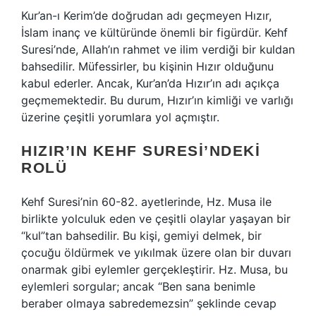
Kur’an-ı Kerim’de doğrudan adı geçmeyen Hızır,
İslam inanç ve kültüründe önemli bir figürdür. Kehf
Suresi’nde, Allah’ın rahmet ve ilim verdiği bir kuldan
bahsedilir. Müfessirler, bu kişinin Hızır olduğunu
kabul ederler. Ancak, Kur’an’da Hızır’ın adı açıkça
geçmemektedir. Bu durum, Hızır’ın kimliği ve varlığı
üzerine çeşitli yorumlara yol açmıştır.
HIZIR’IN KEHF SURESI’NDEKI
ROLÜ
Kehf Suresi’nin 60-82. ayetlerinde, Hz. Musa ile
birlikte yolculuk eden ve çeşitli olaylar yaşayan bir
“kul”tan bahsedilir. Bu kişi, gemiyi delmek, bir
çocuğu öldürmek ve yıkılmak üzere olan bir duvarı
onarmak gibi eylemler gerçekleştirir. Hz. Musa, bu
eylemleri sorgular; ancak “Ben sana benimle
beraber olmaya sabredemezsin” şeklinde cevap