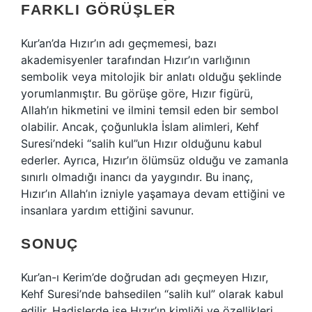
FARKLI GÖRÜŞLER
Kur’an’da Hızır’ın adı geçmemesi, bazı
akademisyenler tarafından Hızır’ın varlığının
sembolik veya mitolojik bir anlatı olduğu şeklinde
yorumlanmıştır. Bu görüşe göre, Hızır figürü,
Allah’ın hikmetini ve ilmini temsil eden bir sembol
olabilir. Ancak, çoğunlukla İslam alimleri, Kehf
Suresi’ndeki “salih kul”un Hızır olduğunu kabul
ederler. Ayrıca, Hızır’ın ölümsüz olduğu ve zamanla
sınırlı olmadığı inancı da yaygındır. Bu inanç,
Hızır’ın Allah’ın izniyle yaşamaya devam ettiğini ve
insanlara yardım ettiğini savunur.
SONUÇ
Kur’an-ı Kerim’de doğrudan adı geçmeyen Hızır,
Kehf Suresi’nde bahsedilen “salih kul” olarak kabul
edilir. Hadislerde ise Hızır’ın kimliği ve özellikleri