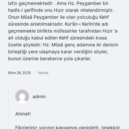
lafzı geçmemektedir . Ama Hz. Peygamber bir
hadîs-i şerîfinde onu Hızır olarak nitelendirmiştir.
Onun Mûsâ Peygamber ile olan yolculuğu Kehf
sûresinde anlatılmaktadır. Kur’ân-ı Kerîm’de adı
geçmemekle birlikte müfessirler tarafından Hızır ‘a
ait olduğu kabul edilen Kehf sûresindeki kıssa
özetle şöyledir: Hz. Mûsâ genç adamına iki denizin
birleştiği yere ulaşmaya karar verdiğini söyler,
bunun üzerine beraberce yola çıkarlar.
Ekim 28, 2025
Yanıtla
admin
Ahmet!
Fikirleriniz yazının
kapsamını
genişletti, teşekkür