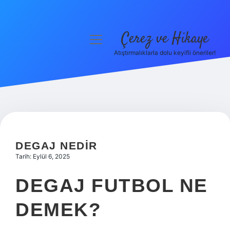
Çerez ve Hikaye
menüyü
aç
Atıştırmalıklarla dolu keyifli öneriler!
Anasayfa
Gizlilik Politikası
Yasal Uyarı
Hakkımızda
DEGAJ NEDIR
Tarih: Eylül 6, 2025
DEGAJ FUTBOL NE
DEMEK?