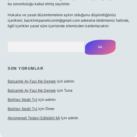
bu sorumluluğu kabul etmiş sayılırlar.
Hukuka ve yasal düzenlemelere aykırı olduğunu düşündüğünüz
içerikleri,
backlinkpanelicomtr@gmail.com
adresine bildirmeniz halinde,
ilgili içerikler yasal süre içerisinde sitemizden kaldırılacaktır.
Arama
SON YORUMLAR
Balzamik Ay Fazı Ne Demek
için
admin
Balzamik Ay Fazı Ne Demek
için
Tuna
Belirteç Nedir Tyt
için
admin
Belirteç Nedir Tyt
için
Ömer
Akromegali Tedavi Edilebilir Mi
için
admin