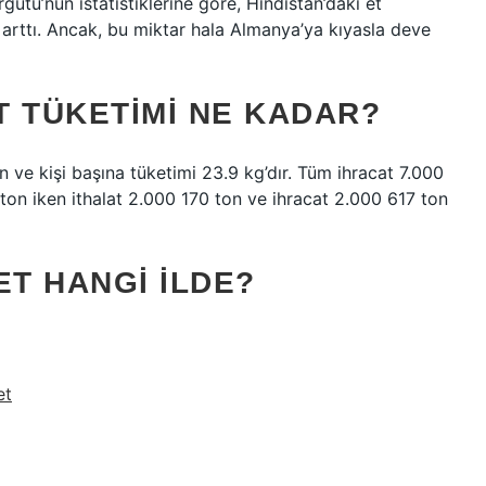
gütü’nün istatistiklerine göre, Hindistan’daki et
 arttı. Ancak, bu miktar hala Almanya’ya kıyasla deve
ET TÜKETIMI NE KADAR?
 ve kişi başına tüketimi 23.9 kg’dır. Tüm ihracat 7.000
 ton iken ithalat 2.000 170 ton ve ihracat 2.000 617 ton
ET HANGI ILDE?
et