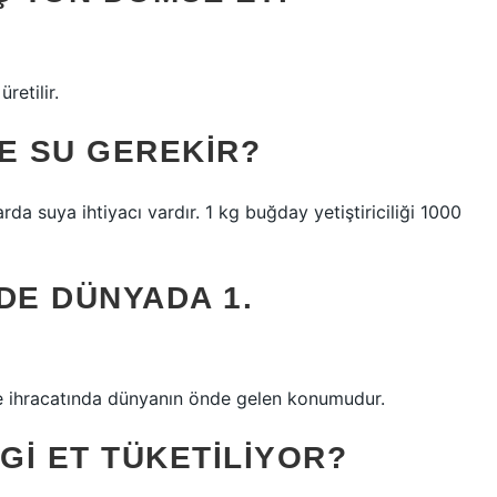
retilir.
RE SU GEREKIR?
arda suya ihtiyacı vardır. 1 kg buğday yetiştiriciliği 1000
DE DÜNYADA 1.
i ve ihracatında dünyanın önde gelen konumudur.
GI ET TÜKETILIYOR?