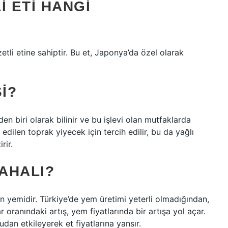
I ETI HANGI
tli etine sahiptir. Bu et, Japonya’da özel olarak
I?
den biri olarak bilinir ve bu işlevi olan mutfaklarda
dilen toprak yiyecek için tercih edilir, bu da yağlı
rir.
PAHALI?
an yemidir. Türkiye’de yem üretimi yeterli olmadığından,
 oranındaki artış, yem fiyatlarında bir artışa yol açar.
rudan etkileyerek et fiyatlarına yansır.