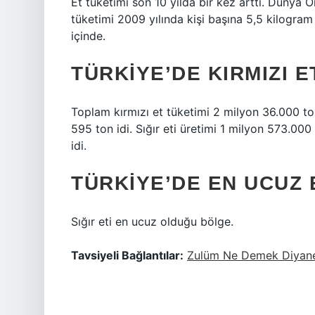
Et tüketimi son 10 yılda bir kez arttı. Dünya Ör
tüketimi 2009 yılında kişi başına 5,5 kilogram
içinde.
TÜRKIYE’DE KIRMIZI 
Toplam kırmızı et tüketimi 2 milyon 36.000 ton
595 ton idi. Sığır eti üretimi 1 milyon 573.000
idi.
TÜRKIYE’DE EN UCUZ 
Sığır eti en ucuz olduğu bölge.
Tavsiyeli Bağlantılar:
Zulüm Ne Demek Diyan