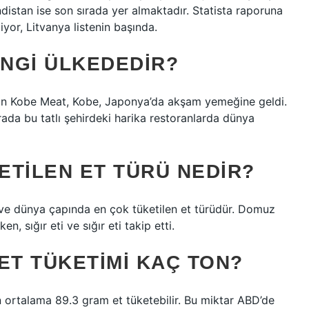
ndistan ise son sırada yer almaktadır. Statista raporuna
yor, Litvanya listenin başında.
ANGI ÜLKEDEDIR?
olan Kobe Meat, Kobe, Japonya’da akşam yemeğine geldi.
urada bu tatlı şehirdeki harika restoranlarda dünya
ETILEN ET TÜRÜ NEDIR?
ve dünya çapında en çok tüketilen et türüdür. Domuz
n, sığır eti ve sığır eti takip etti.
ET TÜKETIMI KAÇ TON?
n ortalama 89.3 gram et tüketebilir. Bu miktar ABD’de