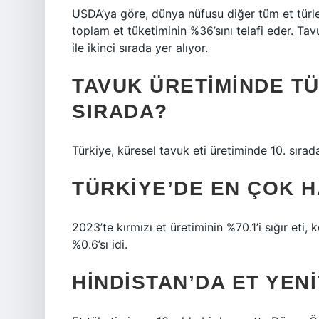
USDA’ya göre, dünya nüfusu diğer tüm et türl
toplam et tüketiminin %36’sını telafi eder. Tavu
ile ikinci sırada yer alıyor.
TAVUK ÜRETIMINDE T
SIRADA?
Türkiye, küresel tavuk eti üretiminde 10. sırad
TÜRKIYE’DE EN ÇOK H
2023’te kırmızı et üretiminin %70.1’i sığır eti,
%0.6’sı idi.
HINDISTAN’DA ET YEN