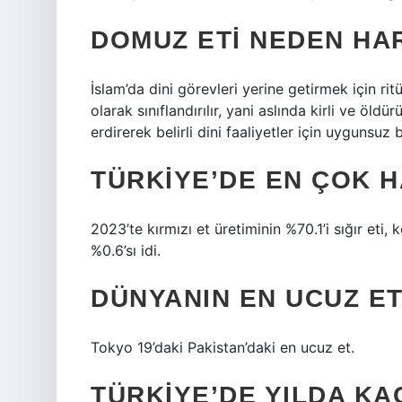
DOMUZ ETI NEDEN HA
İslam’da dini görevleri yerine getirmek için ri
olarak sınıflandırılır, yani aslında kirli ve öld
erdirerek belirli dini faaliyetler için uygunsuz 
TÜRKIYE’DE EN ÇOK H
2023’te kırmızı et üretiminin %70.1’i sığır eti,
%0.6’sı idi.
DÜNYANIN EN UCUZ ET
Tokyo 19’daki Pakistan’daki en ucuz et.
TÜRKIYE’DE YILDA KA