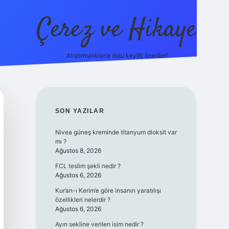
Çerez ve Hikaye
Atıştırmalıklarla dolu keyifli öneriler!
betexper
SIDEBAR
SON YAZILAR
Nivea güneş kreminde titanyum dioksit var
mı ?
Ağustos 8, 2026
FCL teslim şekli nedir ?
Ağustos 6, 2026
Kur’an-ı Kerim’e göre insanın yaratılışı
özellikleri nelerdir ?
Ağustos 6, 2026
Ayın sekline verilen isim nedir ?