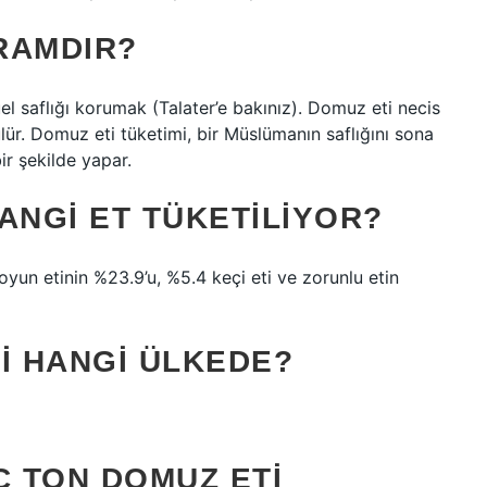
RAMDIR?
tüel saflığı korumak (Talater’e bakınız). Domuz eti necis
ürülür. Domuz eti tüketimi, bir Müslümanın saflığını sona
bir şekilde yapar.
ANGI ET TÜKETILIYOR?
 koyun etinin %23.9’u, %5.4 keçi eti ve zorunlu etin
I HANGI ÜLKEDE?
Ç TON DOMUZ ETI