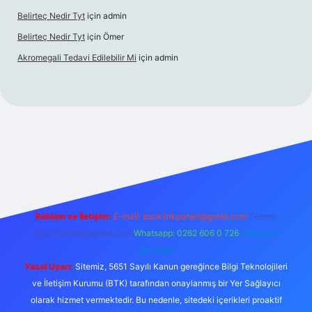
Belirteç Nedir Tyt
için
admin
Belirteç Nedir Tyt
için
Ömer
Akromegali Tedavi Edilebilir Mi
için
admin
xper
Reklam ve İletişim:
E-mail:
backlinkpaneli@gmail.com
Teams:
forumhizmeti@gmail.com
Whatsapp: 0262 606 0 726
Telegram:
@karabul
Yasal Uyarı:
Sitemiz, 5651 Sayılı Kanun gereğince Bilgi Teknolojileri
ve İletişim Kurumu (BTK) tarafından onaylanmış bir Yer Sağlayıcı
olarak hizmet vermektedir. Bu nedenle, sitedeki içerikleri proaktif