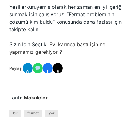
Yesillerkuruyemis olarak her zaman en iyi içeriği
sunmak için çalışıyoruz. “Fermat probleminin
çözümü kim buldu” konusunda daha fazlası için
takipte kalın!
Sizin İçin Seçtik:
Evi karınca bastı için ne
yapmamız gerekiyor ?
Paylaş:
✈
f
𝕏
Tarih:
Makaleler
bir
fermat
yor