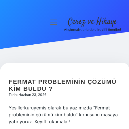
Çerez ve Hikaye
menüyü
aç
Atıştırmalıklarla dolu keyifli öneriler!
Anasayfa
Gizlilik Politikası
Yasal Uyarı
Hakkımızda
FERMAT PROBLEMININ ÇÖZÜMÜ
KIM BULDU ?
Tarih: Haziran 23, 2026
Yesillerkuruyemis olarak bu yazımızda “Fermat
probleminin çözümü kim buldu” konusunu masaya
yatırıyoruz. Keyifli okumalar!