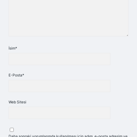
İsim*
E-Posta*
Web Sitesi
Daha sonraki yorumlarımda kullanılması için adım, e-posta adresim ve