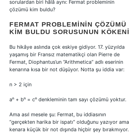
sorulardan biri hâlâ aynı: Fermat probleminin
çözümü kim buldu?
FERMAT PROBLEMININ ÇÖZÜMÜ
KIM BULDU SORUSUNUN KÖKENI
Bu hikâye aslında çok eskiye gidiyor. 17. yüzyılda
yaşamış bir Fransız matematikçi olan Pierre de
Fermat, Diophantus’un “Arithmetica” adlı eserinin
kenarına kısa bir not düşüyor. Notta şu iddia var:
n > 2 için
aⁿ + bⁿ = cⁿ denkleminin tam sayı çözümü yoktur.
Ama asıl mesele şu: Fermat, bu iddiasının
“gerçekten harika bir ispatı” olduğunu yazıyor ama
kenara küçük bir not dışında hiçbir şey bırakmıyor.