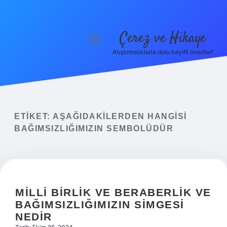
Çerez ve Hikaye
menüyü
aç
Atıştırmalıklarla dolu keyifli öneriler!
Anasayfa
Gizlilik Politikası
Yasal Uyarı
ETIKET:
AŞAĞIDAKILERDEN HANGISI
BAĞIMSIZLIĞIMIZIN SEMBOLÜDÜR
Hakkımızda
MILLI BIRLIK VE BERABERLIK VE
BAĞIMSIZLIĞIMIZIN SIMGESI
NEDIR