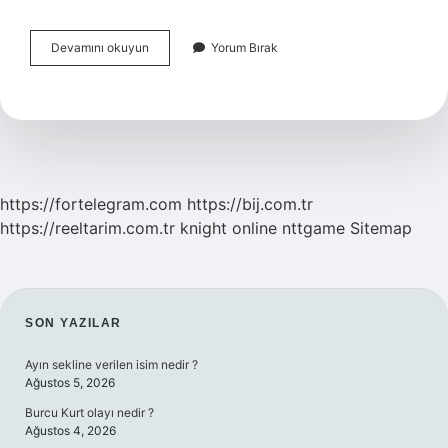
Milli
Devamını okuyun
Yorum Bırak
Birlik
Ve
Beraberlik
Ve
Bağımsızlığımızın
Simgesi
Nedir
https://fortelegram.com
https://bij.com.tr
https://reeltarim.com.tr
knight online
nttgame
Sitemap
SIDEBAR
SON YAZILAR
Ayın sekline verilen isim nedir ?
Ağustos 5, 2026
Burcu Kurt olayı nedir ?
Ağustos 4, 2026