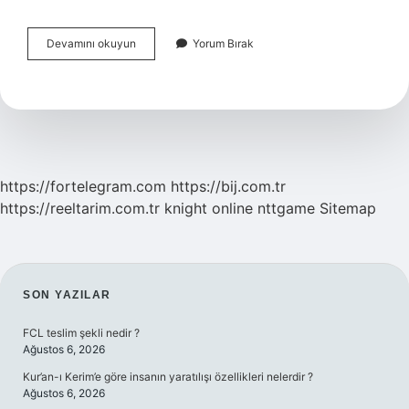
Milli
Devamını okuyun
Yorum Bırak
Birlik
Ve
Beraberlik
Ve
Bağımsızlığımızın
Simgesi
Nedir
https://fortelegram.com
https://bij.com.tr
https://reeltarim.com.tr
knight online
nttgame
Sitemap
SIDEBAR
SON YAZILAR
FCL teslim şekli nedir ?
Ağustos 6, 2026
Kur’an-ı Kerim’e göre insanın yaratılışı özellikleri nelerdir ?
Ağustos 6, 2026