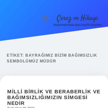
Çerez ve Hikaye
menüyü
aç
Atıştırmalıklarla dolu keyifli öneriler!
Anasayfa
Gizlilik Politikası
Yasal Uyarı
ETIKET:
BAYRAĞIMIZ BIZIM BAĞIMSIZLIK
SEMBOLÜMÜZ MÜDÜR
Hakkımızda
MILLI BIRLIK VE BERABERLIK VE
BAĞIMSIZLIĞIMIZIN SIMGESI
NEDIR