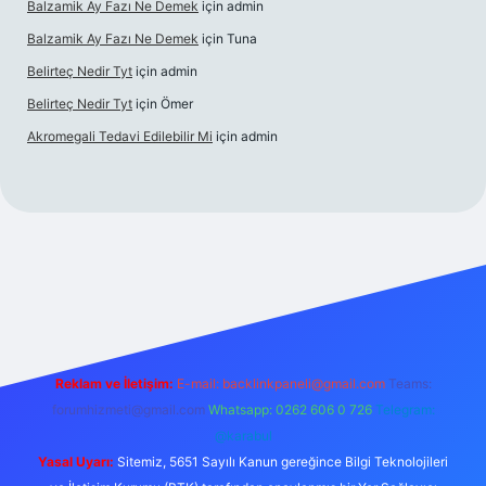
Balzamik Ay Fazı Ne Demek
için
admin
Balzamik Ay Fazı Ne Demek
için
Tuna
Belirteç Nedir Tyt
için
admin
Belirteç Nedir Tyt
için
Ömer
Akromegali Tedavi Edilebilir Mi
için
admin
texper
Reklam ve İletişim:
E-mail:
backlinkpaneli@gmail.com
Teams:
forumhizmeti@gmail.com
Whatsapp: 0262 606 0 726
Telegram:
@karabul
Yasal Uyarı:
Sitemiz, 5651 Sayılı Kanun gereğince Bilgi Teknolojileri