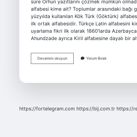
süre Orhun yazıtlarını çözmek mümkün olmadı v
alfabesi kime ait? Toplumlar arasındaki bağı güç
yüzyılda kullanılan Kök Türk (Göktürk) alfabes
ilk ortak alfabesidir. Türkçe Latin alfabesini k
uyarlama fikri ilk olarak 1860’larda Azerbayca
Ahundzade ayrıca Kiril alfabesine dayalı bir a
Türk
Devamını okuyun
Yorum Bırak
Alfabesi
Kim
Buldu
https://fortelegram.com
https://bij.com.tr
https://r