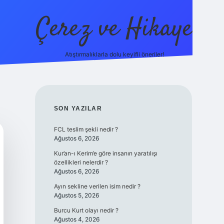
Çerez ve Hikaye
Atıştırmalıklarla dolu keyifli öneriler!
betexper
SIDEBAR
SON YAZILAR
FCL teslim şekli nedir ?
Ağustos 6, 2026
Kur’an-ı Kerim’e göre insanın yaratılışı
özellikleri nelerdir ?
Ağustos 6, 2026
Ayın sekline verilen isim nedir ?
Ağustos 5, 2026
Burcu Kurt olayı nedir ?
Ağustos 4, 2026