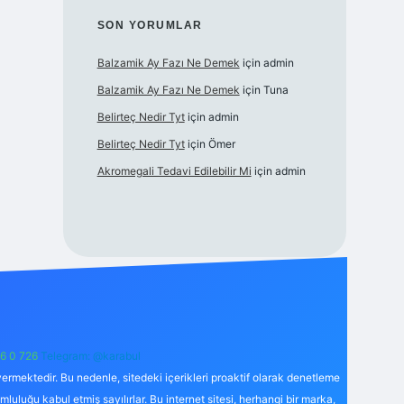
SON YORUMLAR
Balzamik Ay Fazı Ne Demek
için
admin
Balzamik Ay Fazı Ne Demek
için
Tuna
Belirteç Nedir Tyt
için
admin
Belirteç Nedir Tyt
için
Ömer
Akromegali Tedavi Edilebilir Mi
için
admin
6 0 726
Telegram: @karabul
ermektedir. Bu nedenle, sitedeki içerikleri proaktif olarak denetleme
uğu kabul etmiş sayılırlar. Bu internet sitesi, herhangi bir marka,