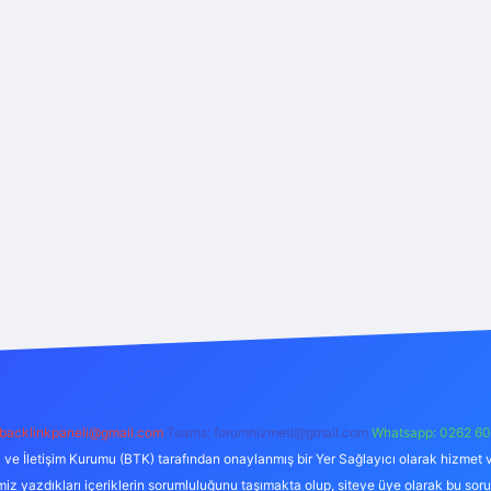
backlinkpaneli@gmail.com
Teams:
forumhizmeti@gmail.com
Whatsapp: 0262 60
i ve İletişim Kurumu (BTK) tarafından onaylanmış bir Yer Sağlayıcı olarak hizmet v
azdıkları içeriklerin sorumluluğunu taşımakta olup, siteye üye olarak bu sorumlul