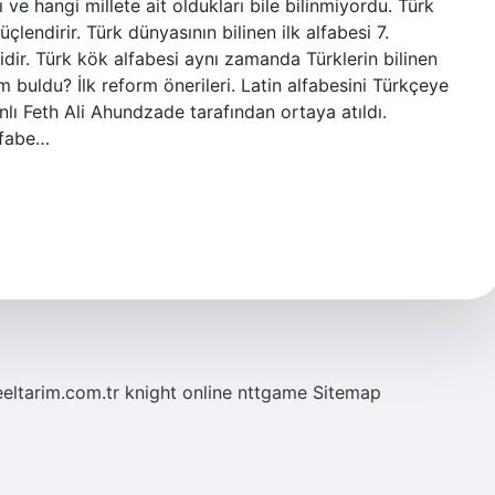
e hangi millete ait oldukları bile bilinmiyordu. Türk
lendirir. Türk dünyasının bilinen ilk alfabesi 7.
idir. Türk kök alfabesi aynı zamanda Türklerin bilinen
im buldu? İlk reform önerileri. Latin alfabesini Türkçeye
nlı Feth Ali Ahundzade tarafından ortaya atıldı.
lfabe…
eeltarim.com.tr
knight online
nttgame
Sitemap