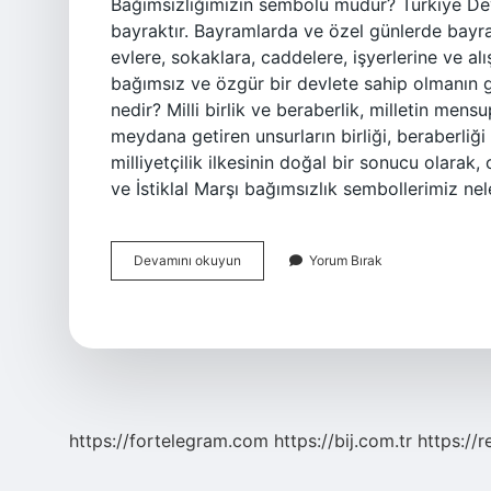
Bağımsızlığımızın sembolü müdür? Türkiye Devlet
bayraktır. Bayramlarda ve özel günlerde bayra
evlere, sokaklara, caddelere, işyerlerine ve alı
bağımsız ve özgür bir devlete sahip olmanın gu
nedir? Milli birlik ve beraberlik, milletin mensupl
meydana getiren unsurların birliği, beraberliği 
milliyetçilik ilkesinin doğal bir sonucu olarak,
ve İstiklal Marşı bağımsızlık sembollerimiz ne
Milli
Devamını okuyun
Yorum Bırak
Birlik
Ve
Beraberlik
Ve
Bağımsızlığımızın
Simgesi
Nedir
https://fortelegram.com
https://bij.com.tr
https://r