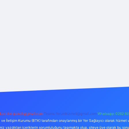
backlinkpaneli@gmail.com
Teams:
forumhizmeti@gmail.com
Whatsapp: 0262 60
i ve İletişim Kurumu (BTK) tarafından onaylanmış bir Yer Sağlayıcı olarak hizmet v
azdıkları içeriklerin sorumluluğunu taşımakta olup, siteye üye olarak bu sorumlul