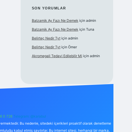
SON YORUMLAR
Balzamik Ay Fazı Ne Demek
için
admin
Balzamik Ay Fazı Ne Demek
için
Tuna
Belirteç Nedir Tyt
için
admin
Belirteç Nedir Tyt
için
Ömer
Akromegali Tedavi Edilebilir Mi
için
admin
6 0 726
Telegram: @karabul
ermektedir. Bu nedenle, sitedeki içerikleri proaktif olarak denetleme
uğu kabul etmiş sayılırlar. Bu internet sitesi, herhangi bir marka,