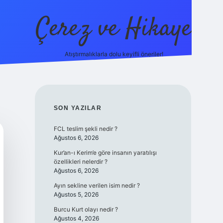
Çerez ve Hikaye
Atıştırmalıklarla dolu keyifli öneriler!
betexper
SIDEBAR
SON YAZILAR
FCL teslim şekli nedir ?
Ağustos 6, 2026
Kur’an-ı Kerim’e göre insanın yaratılışı
özellikleri nelerdir ?
Ağustos 6, 2026
Ayın sekline verilen isim nedir ?
Ağustos 5, 2026
Burcu Kurt olayı nedir ?
Ağustos 4, 2026