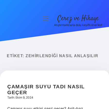
Çerez ve Hikaye
menüyü
aç
Atıştırmalıklarla dolu keyifli öneriler!
Anasayfa
Gizlilik Politikası
Yasal Uyarı
ETIKET:
ZEHIRLENDIĞI NASIL ANLAŞILIR
Hakkımızda
ÇAMAŞIR SUYU TADI NASIL
GEÇER
Tarih: Ekim 9, 2024
Çamaşır suyu etkisi nasıl geçer? Asit-baz