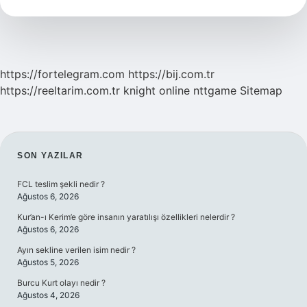
Nasıl
Geçer
https://fortelegram.com
https://bij.com.tr
https://reeltarim.com.tr
knight online
nttgame
Sitemap
SIDEBAR
SON YAZILAR
FCL teslim şekli nedir ?
Ağustos 6, 2026
Kur’an-ı Kerim’e göre insanın yaratılışı özellikleri nelerdir ?
Ağustos 6, 2026
Ayın sekline verilen isim nedir ?
Ağustos 5, 2026
Burcu Kurt olayı nedir ?
Ağustos 4, 2026