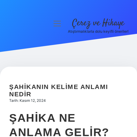
Çerez ve Hikaye
menüyü
aç
Atıştırmalıklarla dolu keyifli öneriler!
Anasayfa
Gizlilik Politikası
Yasal Uyarı
Hakkımızda
ŞAHIKANIN KELIME ANLAMI
NEDIR
Tarih: Kasım 12, 2024
ŞAHIKA NE
ANLAMA GELIR?