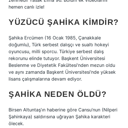
zehirledi! Yasak Elma 96. Bölüm ek videolarını
hemen canlı izle!
YÜZÜCÜ ŞAHIKA KIMDIR?
Şahika Ercümen (16 Ocak 1985, Çanakkale
doğumlu), Türk serbest dalışçı ve sualtı hokeyi
oyuncusu, milli sporcu. Türkiye serbest dalış
rekorunu elinde tutuyor. Başkent Üniversitesi
Beslenme ve Diyetetik Fakültesi’nden mezun oldu
ve aynı zamanda Başkent Üniversitesi’nde yüksek
lisans çalışmalarına devam ediyor.
ŞAHIKA NEDEN ÖLDÜ?
Birsen Altuntaş’ın haberine göre Cansu’nun (Nilperi
Şahinkaya) saldırısına uğrayan Şahika karakteri
ölecek.