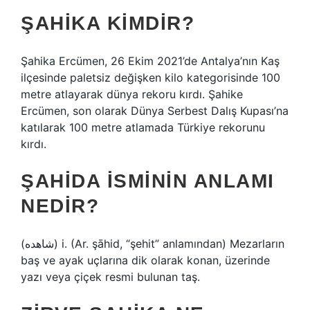
ŞAHIKA KIMDIR?
Şahika Ercümen, 26 Ekim 2021’de Antalya’nın Kaş
ilçesinde paletsiz değişken kilo kategorisinde 100
metre atlayarak dünya rekoru kırdı. Şahike
Ercümen, son olarak Dünya Serbest Dalış Kupası’na
katılarak 100 metre atlamada Türkiye rekorunu
kırdı.
ŞAHIDA ISMININ ANLAMI
NEDIR?
(ﺷﺎﻫﺪﻩ) i. (Ar. şāhid, “şehit” anlamından) Mezarların
baş ve ayak uçlarına dik olarak konan, üzerinde
yazı veya çiçek resmi bulunan taş.