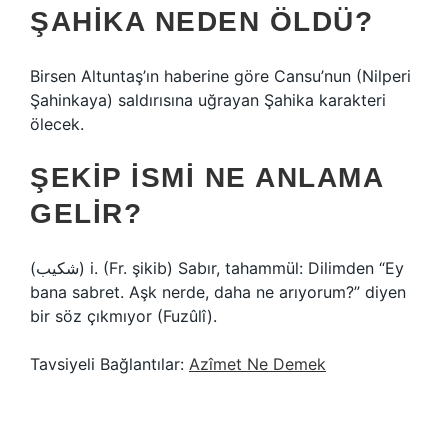
ŞAHIKA NEDEN ÖLDÜ?
Birsen Altuntaş’ın haberine göre Cansu’nun (Nilperi
Şahinkaya) saldırısına uğrayan Şahika karakteri
ölecek.
ŞEKIP ISMI NE ANLAMA
GELIR?
(ﺷﻜﻴﺐ) i. (Fr. şikіb) Sabır, tahammül: Dilimden “Ey
bana sabret. Aşk nerde, daha ne arıyorum?” diyen
bir söz çıkmıyor (Fuzûlî).
Tavsiyeli Bağlantılar:
Azîmet Ne Demek